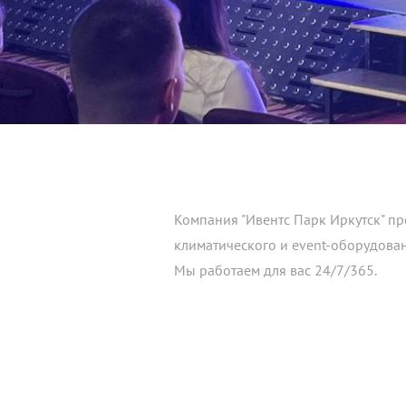
Компания "Ивентс Парк Иркутск" пр
климатического и event-
оборудова
Мы работаем для вас 24/7/365.