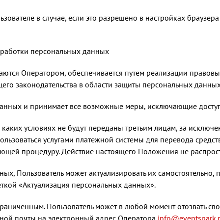
зователе в случае, если это разрешено в настройках браузер
обработки персональных данных
аются Оператором, обеспечивается путем реализации правовы
его законодательства в области защиты персональных данных
 данных и принимает все возможные меры, исключающие дост
 каких условиях не будут переданы третьим лицам, за исключ
спользоваться услугами платежной системы для перевода средст
яющей процедуру. Действие настоящего Положения не распростр
нных, Пользователь может актуализировать их самостоятельно,
ткой «Актуализация персональных данных».
граниченным. Пользователь может в любой момент отозвать сво
нной почты на электронный адрес Оператора
info@eventspark.