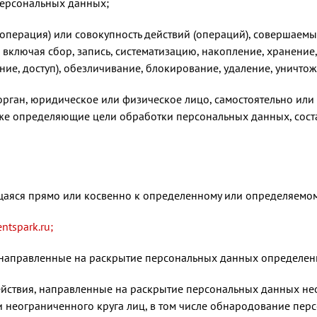
персональных данных;
операция) или совокупность действий (операций), совершаемы
включая сбор, запись, систематизацию, накопление, хранение,
ние, доступ), обезличивание, блокирование, удаление, уничт
орган, юридическое или физическое лицо, самостоятельно или
же определяющие цели обработки персональных данных, сост
щаяся прямо или косвенно к определенному или определяемо
entspark.ru;
 направленные на раскрытие персональных данных определенн
ействия, направленные на раскрытие персональных данных не
 неограниченного круга лиц, в том числе обнародование пер