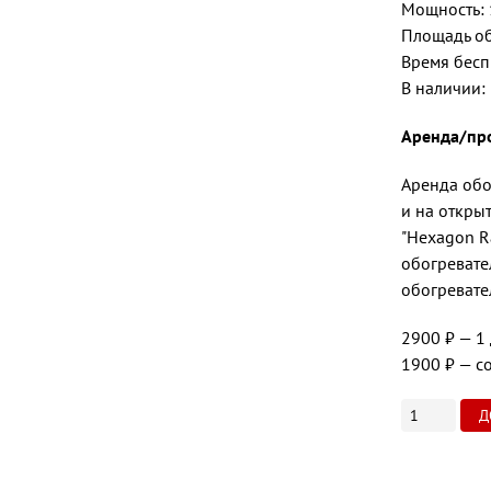
Мощность: 
Площадь об
Время бесп
В наличии:
Аренда/про
Аренда обо
и на откры
"Hexagon R
обогревате
обогревате
2900 ₽
— 1
1900 ₽
— со