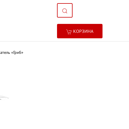
КОРЗИНА
атель «Гриб»