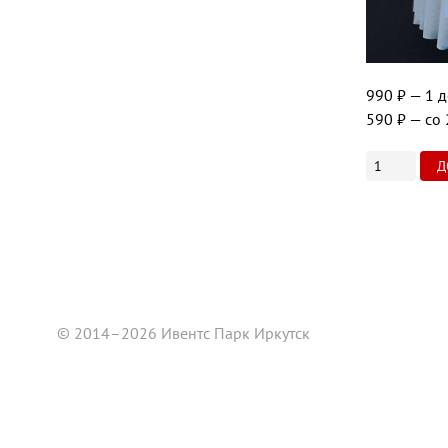
990 ₽
— 1 д
590 ₽
— со 
© 2014–2026 Ивентс Парк Иркутск