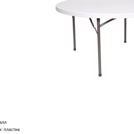
алл
: пластик