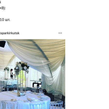
й
×В):
10 шт.