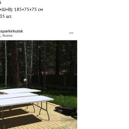
й
×Ш×В): 185×75×75 см
35 шт.