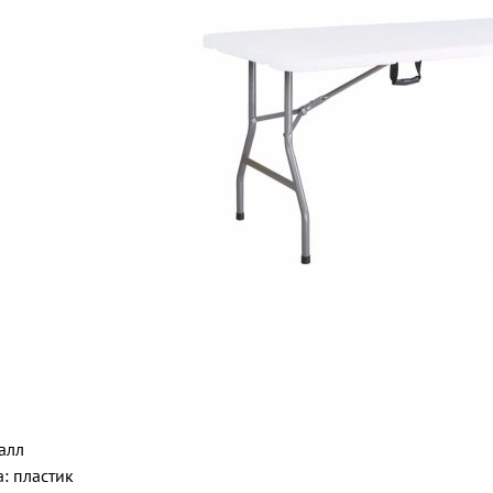
алл
: пластик