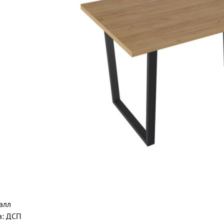
алл
а: ДСП