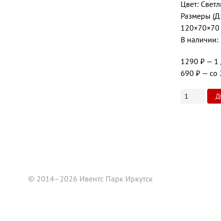
Цвет: Свет
Размеры (Д
120×70×70
В наличии: 
1290 ₽
— 1
690 ₽
— со 
© 2014–2026 Ивентс Парк Иркутск